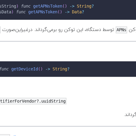
sString
)
func
getAPNsToken
(
)
->
String
?
sData
)
func
getAPNsToken
(
)
->
Data
?
وکن
توسط دستگاه، این توکن رو بر‌می‌گرداند. درغیراین‌صورت
APNs
func
getDeviceId
(
)
->
String
?
ntifierForVendor?.uuidString
گرداند