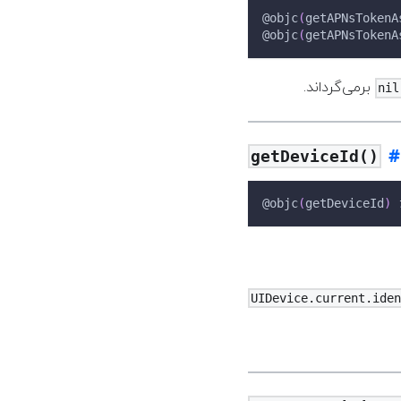
@objc
(
getAPNsTokenA
@objc
(
getAPNsTokenA
برمی‌گرداند.
nil
getDeviceId()
@objc
(
getDeviceId
)
UIDevice.current.ide