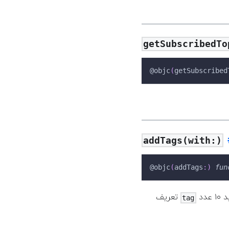
getSubscribedTo
@objc
(
getSubscribed
addTags(with:)
@objc
(
addTags
:
)
fun
دد
تعریف
tag