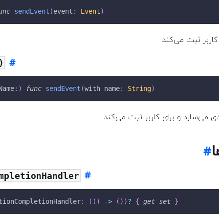
unc
sendEvent
(
event
:
Event
)
ی کاربر ثبت می‌کند
)
Name
:
)
func
sendEvent
(
with name
:
String
)
رودی می‌سازد و برای کاربر ثبت می‌کند
ا
mpletionHandler
tionCompletionHandler
:
(
(
)
->
(
)
)
?
{
get
set
}