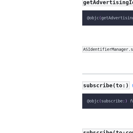
getAdvertisingI
@objc
(
getAdvertisin
ASIdentifierManager.
subscribe(to:)
@objc
(
subscribe
:
)
f
subscribe(to:co