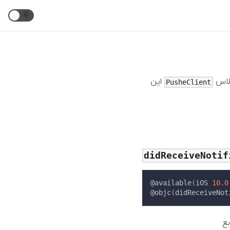
🌞
، لاس
این
PusheClient
didReceiveNotif
@available
(
iOS 
10.0
@objc
(
didReceiveNot
بع