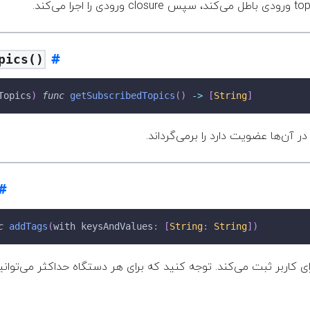
pics()
Topics
)
func
getSubscribedTopics
(
)
->
[
String
]
 در آن‌ها عضویت دارد را برمی‌گرداند
c
addTags
(
with keysAndValues
:
[
String
:
String
]
)
ی کاربر ثبت می‌کند. توجه کنید که برای هر دستگاه حداکثر می‌توانید ۱۰ ع