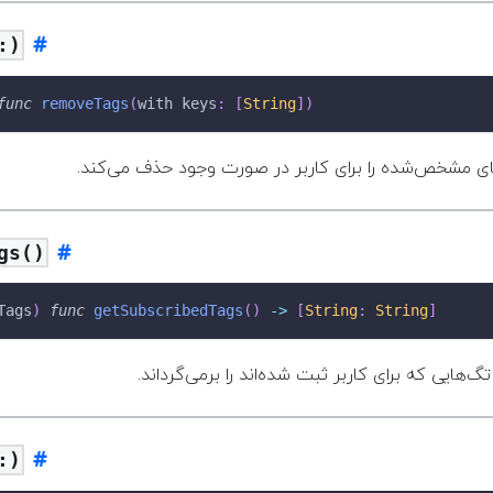
:)
func
removeTags
(
with keys
:
[
String
]
)
‌های مشخص‌شده را برای کاربر در صورت وجود حذف می‌کند
gs()
Tags
)
func
getSubscribedTags
(
)
->
[
String
:
String
]
‌هایی که برای کاربر ثبت شده‌اند را برمی‌گرداند
:)