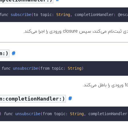
func
subscribe
(
to topic
:
String
,
 completionHandler
:
@esc
m:)
func
unsubscribe
(
from topic
:
String
)
m:completionHandler:)
)
func
unsubscribe
(
from topic
:
String
,
 completionHandler