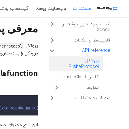
مستندات
وب‌سایت پوشه
گیت‌هاب پوشه
نصب و راه‌اندازی پوشه در
م PusheProtocol
Xcode
قابلیت‌ها و امکانات
پروتکل
heProtocol
API reference
پروتکل را پیاده‌ساز.
پروتکل
PusheProtocol
functionها
کلاس PusheClient
مدل‌ها
سوالات و مشکلات
ExtensionRequest
(
mutableContent
:
UNMutableNotificationCo
این تابع محتوای ضمیم