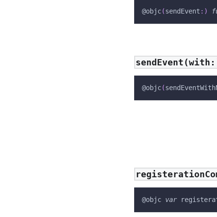
@objc
(
sendEvent
:
)
f
sendEvent(with:
@objc
(
sendEventWith
registerationCo
@objc
var
 registera