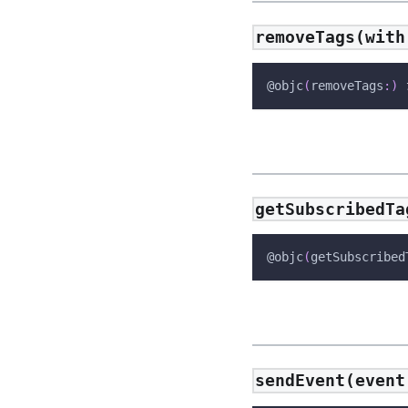
removeTags(with
@objc
(
removeTags
:
)
getSubscribedTa
@objc
(
getSubscribed
sendEvent(event