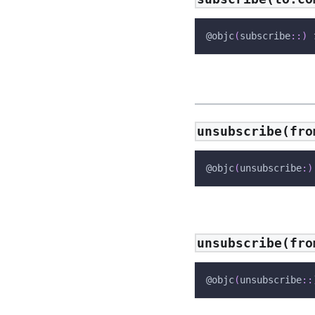
@objc
(
subscribe
:
:
)
unsubscribe(fro
@objc
(
unsubscribe
:
)
unsubscribe(fro
@objc
(
unsubscribe
:
: