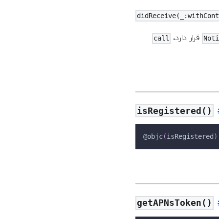
didReceive(_:withCon
قرار دارد،
call
Not
isRegistered()
@objc
(
isRegistered
)
getAPNsToken()