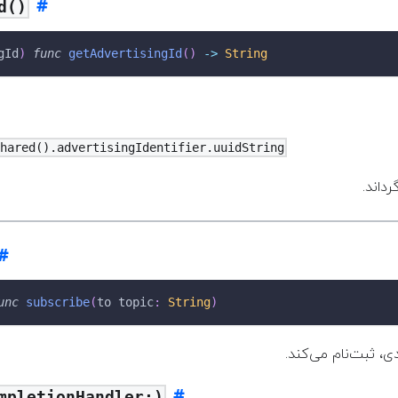
d()
gId
)
func
getAdvertisingId
(
)
->
String
shared().advertisingIdentifier.uuidString
گرداند
unc
subscribe
(
to topic
:
String
)
mpletionHandler:)