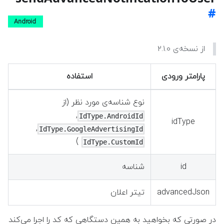
Android
از نسخه‌ی ۲.۱.۰
پارامتر ورودی
استفاده
نوع شناسه‌ی مورد نظر (از
,
IdType.AndroidId
idType
,
IdType.GoogleAdvertisingId
)
IdType.CustomId
id
شناسه
advancedJson
تیتر اعلان
در صورتی که بخواهید به همین دستگاهی که کد را اجرا می‌کند