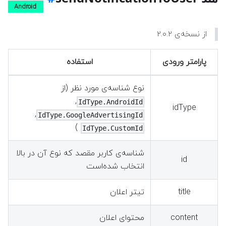
Android
از نسخه‌ی ۲.۰.۲
پارامتر ورودی
استفاده
نوع شناسه‌ی مورد نظر (از
,
IdType.AndroidId
idType
,
IdType.GoogleAdvertisingId
)
IdType.CustomId
شناسه‌ی کاربر مقصد که نوع آن در بالا
id
انتخاب شده‌است
title
تیتر اعلان
content
محتوای اعلان