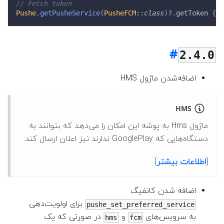
// Fetch token
Pushe
.
getPusheService
(
PusheFCM
::
class
)
?
.
getToken 
{
 t
2.4.0
اضافه‌شدن ماژول HMS
HMS
ماژول Hms به پوشه این امکان را می‌دهد که بتوانند به
دستگاه‌هایی که GooglePlay ندارند نیز اعلان ارسال کند.
[
اطلاعات بیشتر
]
اضافه شدن کانفیگ
برای اولویت‌دهی
pushe_set_preferred_service
به سرویس‌های
و
در صورتی که یک
hms
fcm