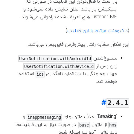
باز است با فعال‌کردن این قابلیت در صورتی که
اپلیکیشن باز باشد اعلان نمایش داده نمی‌شود و
فقط Listener های تعریف شده فراخوانی می‌شوند.
(
داکیومنت مرتبط با این قابلیت
)
این امکان مشابه رفتار پیش‌فرض فایربیس می‌باشد.
منسوخ‌شدن
UserNotification.withAndroidId
زین پس از
UserNotification.withDeviceId
جهت هماهنگی با استاندارد نامگذاری
استفاده
ios
خواهد شد.
2.4.1
[
Breaking
]
: حذف ماژول‌های
و
inappmessaging
از ماژول
. در صورت نیاز به این قابلیت‌ها
base
hms
باید ماژول آنها نیز اضافه شود.