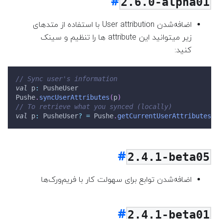
2.6.0-alpha01
اضافه‌شدن User attribution با استفاده از متد‌های
زیر میتو‌انید این attribute ها را تنظیم و سینک
کنید:
// Sync user's information
val
 p
:
 PusheUser
Pushe
.
syncUserAttributes
(
p
)
// To retrieve what you synced (locally)
val
 p
:
 PusheUser
?
=
 Pushe
.
getCurrentUserAttributes
(
)
2.4.1-beta05
اضافه‌شدن توابع برای سهولت کار با فریم‌ورک‌ها
2.4.1-beta01