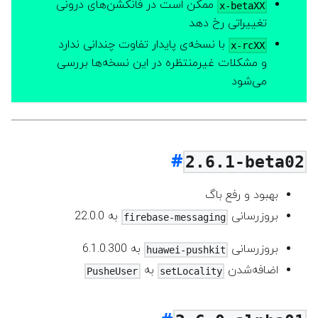
ممکن است در فانکشن‌های درونی
x-betaXX
تغییراتی رخ دهد
با نسخه‌ی پایدار تفاوت چندانی ندارد
x-rcXX
و مشکلات غیرمنتظره در این نسخه‌ها بررسی
می‌شود
2.6.1-beta02
بهبود و رفع باگ
بروزرسانی
به 22.0.0
firebase-messaging
بروزرسانی
به 6.1.0.300
huawei-pushkit
اضافه‌شدن
به
PusheUser
setLocality