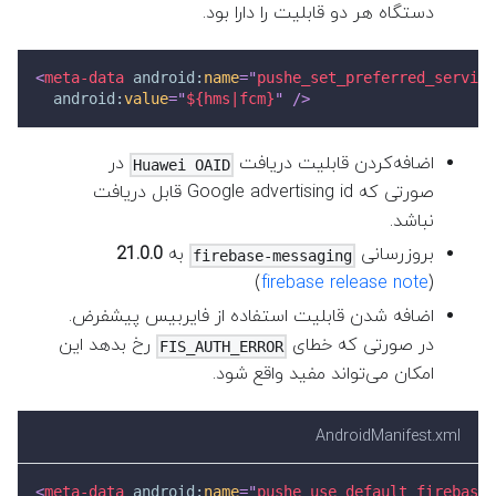
دستگاه هر دو قابلیت را دارا بود.
<
meta-data
android:
name
=
"
pushe_set_preferred_service
android:
value
=
"
${hms|fcm}
"
/>
اضافه‌کردن قابلیت دریافت
در
Huawei OAID
صورتی که Google advertising id قابل دریافت
نباشد.
بروزرسانی
به
21.0.0
firebase-messaging
)
firebase release note
(
اضافه شدن قابلیت استفاده از فایربیس پیشفرض.
در صورتی که خطای
رخ بدهد این
FIS_AUTH_ERROR
امکان می‌تواند مفید واقع شود.
AndroidManifest.xml
<
meta-data
android:
name
=
"
pushe_use_default_firebase
"