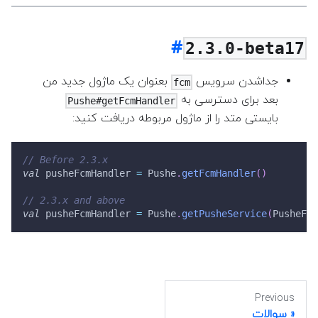
2.3.0-beta17
جداشدن سرویس
بعنوان یک ماژول جدید من
fcm
بعد برای دسترسی به
Pushe#getFcmHandler
بایستی متد را از ماژول مربوطه دریافت کنید:
// Before 2.3.x
val
 pusheFcmHandler 
=
 Pushe
.
getFcmHandler
(
)
// 2.3.x and above
val
 pusheFcmHandler 
=
 Pushe
.
getPusheService
(
PusheFCM
Previous
سوالات