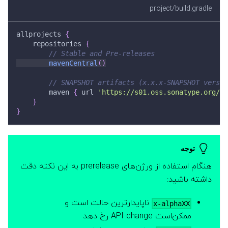
project/build.gradle
allprojects 
{
    repositories 
{
// Stable and Pre-releases
mavenCentral
(
)
// SNAPSHOT artifacts (x.x.x-SNAPSHOT versio
        maven 
{
 url 
'https://s01.oss.sonatype.org/co
}
}
توجه
هنگام استفاده از ورژن‌های prerelease به این نکته دقت
داشته باشید:
ناپایدارترین حالت است و
x-alphaXX
ممکن‌است API change رخ دهد