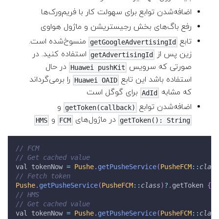
اضافه‌شدن توابع برای سهولت کار با فریم‌ورک‌ها
رفع باگ‌های بخش رجیستریشن و ماژول هواوی
تابع
منسوخ‌شده است.
getGoogleAdvertisingId
زین پس از
استفاده کنید. در
getAdvertisingId
صورتی که سرویس
در حال
Huawei pushKit
استفاده باشد این تابع
را برمی‌گرداند
Huawei OAID
که مشابه
برای گوگل است
AdId
اضافه‌شدن توابع
و
getToken(callback)
در ماژول‌های
و
HMS
FCM
getToken(): String
// FCM
// Get cached value
val tokenNow 
=
Pushe
.
getPusheService
(
PusheFCM
::
class
// Fetch token
Pushe
.
getPusheService
(
PusheFCM
::
class
)
?
.
getToken 
{
 t
// HMS
// Get cached value
val tokenNow 
=
Pushe
.
getPusheService
(
PusheFCM
::
class